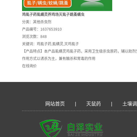
鸡虱子药虱螨灵养鸡场灭虱子跳蚤螨虫
分类：
其他杀虫剂
产品编号：1637653910
浏览次数：848
关键词：
鸡虱子药
,
虱螨灵
,
灭鸡虱子
【产品特点】本产品虱螨灵鸡虱子药，采用卫生级杀虫原药，辅以助剂
作用方式以诱杀为主，兼有触杀和胃毒的作用
在线询价
网站首页
|
灭鼠药
|
土壤调