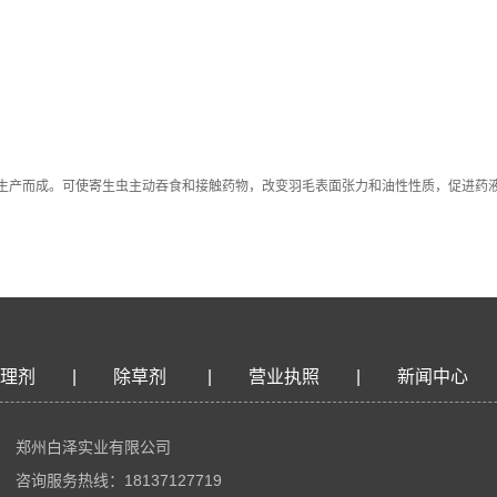
生产而成。可使寄生虫主动吞食和接触药物，改变羽毛表面张力和油性性质，促进药
理剂
|
除草剂
|
营业执照
|
新闻中心
郑州白泽实业有限公司
咨询服务热线：18137127719