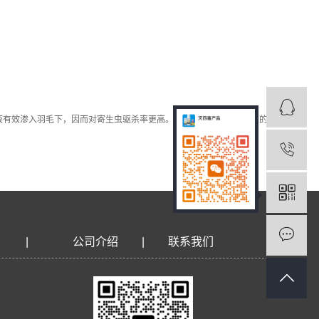
液有效渗入羽毛下，因而对寄生虫驱杀率更高。【药理作用】对寄生虫的
|
公司介绍
|
联系我们