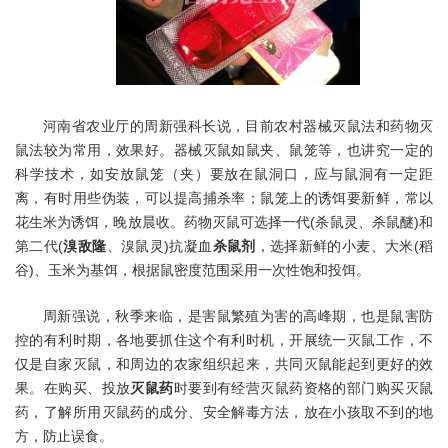
河南省农业厅的周新强科长说，目前农村器械灭鼠法和药物灭
鼠法较为常用，效果好。器械灭鼠如鼠夹、鼠笼等，也讲究一定的
科学技术，如安放鼠笼（夹）要放在鼠洞口，应与鼠洞有一定距
离，有时用些伪装，可以提高捕杀率；鼠笼上的诱饵要新鲜，常以
花生米为诱饵，晚放晨收。药物灭鼠可选择一代(杀鼠灵、杀鼠醚)和
第二代(
溴敌隆
、溴鼠灵)抗凝血
杀鼠剂
，选择新鲜的小麦、大米(稻
谷)、玉米为基饵，根据鼠密度范围采用一次性饱和投饵。
周新强说，秋季来临，是害鼠繁殖为害的高峰期，也是鼠害防
控的有利时期，各地要抓住这个有利时机，开展统一灭鼠工作，不
仅是自家灭鼠，和周边的农家组织起来，共同灭鼠能起到更好的效
果。在购买、投放
灭鼠药
时要到有经营灭鼠药资格的部门购买灭鼠
药，了解所用灭鼠药的成分、安全解毒方法，放在小孩取不到的地
方，防止误食。