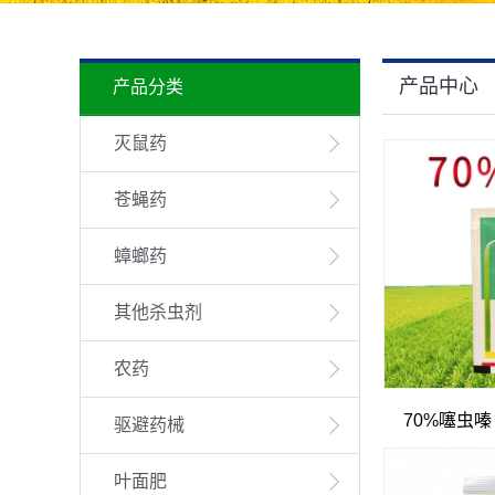
产品中心
产品分类
灭鼠药
苍蝇药
蟑螂药
其他杀虫剂
农药
70%噻虫
驱避药械
叶面肥