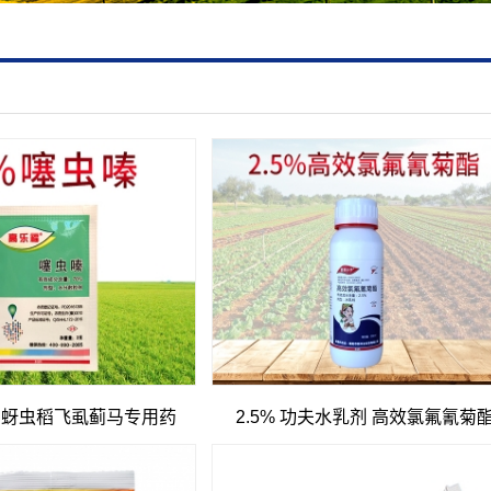
嗪 蚜虫稻飞虱蓟马专用药
2.5% 功夫水乳剂 高效氯氟氰菊