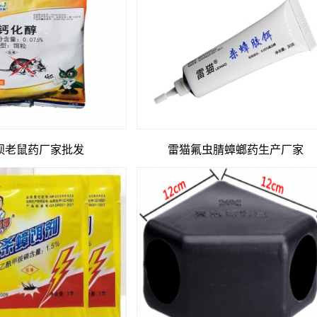
钡老鼠药厂家批发
雷猫氟虫腈蟑螂药生产厂家
76e44a1cf48415a7b934631398ed4d878_0.file.template.tpl.php