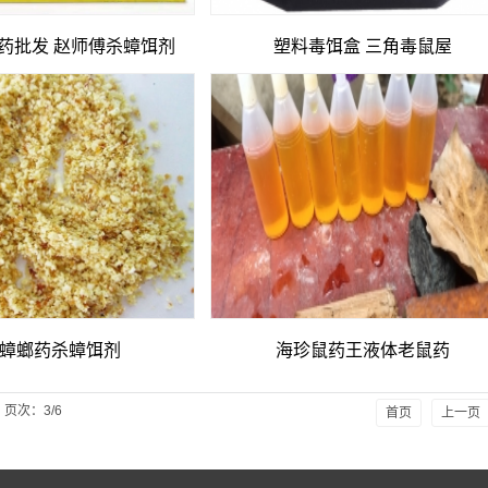
76e44a1cf48415a7b934631398ed4d878_0.file.template.tpl.php
药批发 赵师傅杀蟑饵剂
塑料毒饵盒 三角毒鼠屋
蟑螂药杀蟑饵剂
海珍鼠药王液体老鼠药
页次：3/6
首页
上一页