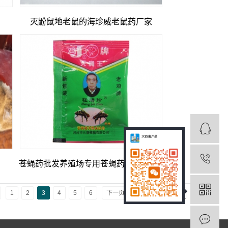
灭鼢鼠地老鼠的海珍威老鼠药厂家
苍蝇药批发养殖场专用苍蝇药厂家家庭...
1
2
3
4
5
6
下一页
尾页