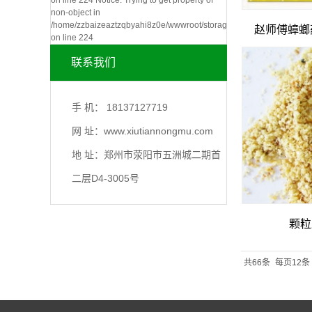
on line 224 Notice: Trying to get property of
non-object in
/home/zzbaizeaztzqbyahi8z0e/wwwroot/storage/_compiled/464a490
赵师傅蟑螂
on line 224
联系我们
手 机： 18137127719
网 址：www.xiutiannongmu.com
地 址：郑州市荥阳市五洲城二期首
二层D4-3005号
颗粒
共66条
每页12条