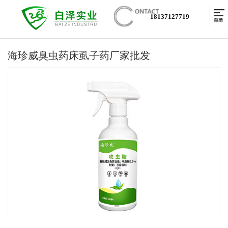
18137127719
海珍威臭虫药床虱子药厂家批发