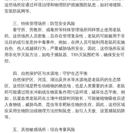
这些场所应通过环境治理和物理防护措施预防鼠患，如封堵缝隙、
安装防鼠网等。
三、特殊管理场所：防范安全风险
看守所、劳教所、戒毒所等特殊管理场所同样禁止使用老鼠
药。这些场所人员密集，且存在管理复杂性，老鼠药可能被用于非
法目的或引发意外中毒事件。例如，在押人员可能利用老鼠药实施
自伤、伤人或越狱行为，严重威胁场所安全。因此，这些场所应采
用非化学灭鼠方法，如电子捕鼠器、TBS灭鼠围栏等，确保安全可
控。
四、自然保护区与水源地：守护生态平衡
自然保护区、河流、湖泊及井水等水源地是老鼠药的生态禁
区。这些区域是野生动植物的栖息地，也是人类重要的水源。老鼠
药可能通过雨水冲刷或生物富集作用污染环境，破坏生态平衡。例
如，抗凝血类老鼠药在土壤中残留时间较长，可能被植物吸收后进
入食物链，威胁鸟类、昆虫等非靶标生物的生存。因此，这些区域
应采用生物防治或物理方法控制鼠患，如引入天敌、设置捕鼠陷阱
等。
五、其他敏感场所：综合考量风险