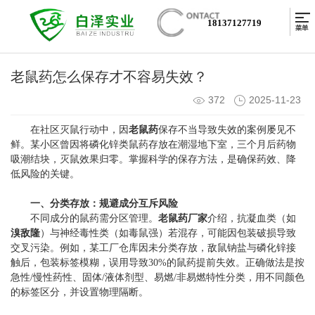
18137127719
老鼠药怎么保存才不容易失效？
372
2025-11-23
在社区灭鼠行动中，因
老鼠药
保存不当导致失效的案例屡见不
鲜。某小区曾因将磷化锌类鼠药存放在潮湿地下室，三个月后药物
吸潮结块，灭鼠效果归零。掌握科学的保存方法，是确保药效、降
低风险的关键。
一、分类存放：规避成分互斥风险
不同成分的鼠药需分区管理。
老鼠药厂家
介绍，抗凝血类（如
溴敌隆
）与神经毒性类（如毒鼠强）若混存，可能因包装破损导致
交叉污染。例如，某工厂仓库因未分类存放，敌鼠钠盐与磷化锌接
触后，包装标签模糊，误用导致30%的鼠药提前失效。正确做法是按
急性/慢性药性、固体/液体剂型、易燃/非易燃特性分类，用不同颜色
的标签区分，并设置物理隔断。