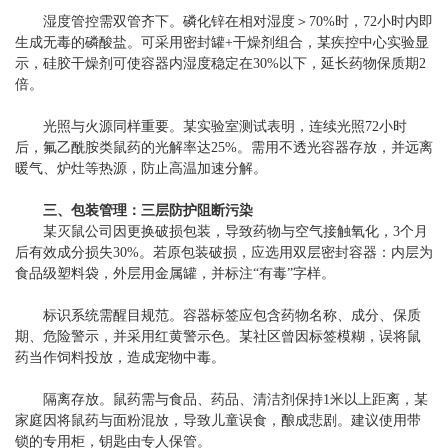
湿度管控需双管齐下。磷化锌在相对湿度＞70%时，72小时内即
生成无毒的磷酸盐。可采用密封罐+干燥剂组合，某疾控中心实验显
示，硅胶干燥剂可使容器内湿度稳定在30%以下，延长药物保质期2
倍。
光照与火源同样重要。某实验室测试表明，连续光照72小时
后，氟乙酰胺类鼠药的光解率达25%。需用不透光容器存放，并远离
暖气、炉灶等热源，防止高温加速分解。
三、包装管理：三层防护阻断污染
某灭鼠公司因更换破损包装，导致药物与空气接触氧化，3个月
后有效成分损失30%。若原包装破损，应选用双层密封容器：内层为
食品级塑料袋，外层用金属罐，并标注“有毒”字样。
标识系统需醒目规范。容器标签应包含药物名称、成分、保质
期、危险警示，并采用红黄警示色。某社区曾因标签模糊，误将鼠
药当作饲料投放，造成宠物中毒。
隔离存放。鼠药需与食品、药品、清洁剂保持1米以上距离，某
家庭因将鼠药与面粉混放，导致儿童误食，酿成悲剧。建议使用带
锁的专用柜，钥匙由专人保管。