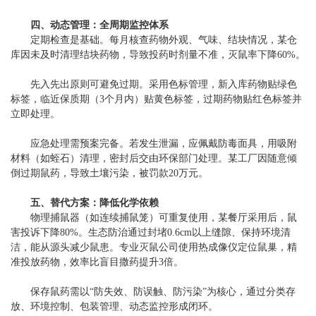
四、动态管理：全周期监控体系
定期检查是基础。每月核查药物外观、气味、结块情况，某仓
库因未及时清理结块药物，导致投药时剂量不准，灭鼠率下降60%。
先入先出原则可避免过期。采用色标管理，新入库药物贴绿色
标签，临近保质期（3个月内）贴黄色标签，过期药物贴红色标签并
立即处理。
应急处理需预案完备。若发生泄漏，应佩戴防毒面具，用吸附
材料（如蛭石）清理，密封后交由环保部门处理。某工厂因随意倾
倒过期鼠药，导致土壤污染，被罚款20万元。
五、替代方案：降低化学依赖
物理捕鼠器（如连续捕鼠笼）可重复使用，某餐厅采用后，鼠
害投诉下降80%。生态防治通过封堵0.6cm以上缝隙、保持环境清
洁，能从源头减少鼠患。专业灭鼠公司使用热成像仪定位鼠巢，精
准投放药物，效率比盲目撒药提升3倍。
保存鼠药需以“防失效、防误触、防污染”为核心，通过分类存
放、环境控制、包装管理、动态监控形成闭环。