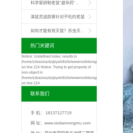
科学家研制老鼠“避孕药”...
溴鼠灵追踪膏针对不吃的老鼠
如何才能有效灭鼠？杀虫灭...
热门关键词
Notice: Undefined index: results in
/home/zzbaizeaztzqbyahi8z0e/wwwroot/storage/_compiled/464a490
on line 224 Notice: Trying to get property of
non-object in
/home/zzbaizeaztzqbyahi8z0e/wwwroot/storage/_compiled/464a490
on line 224
联系我们
手 机： 18137127719
网 址：www.xiutiannongmu.com