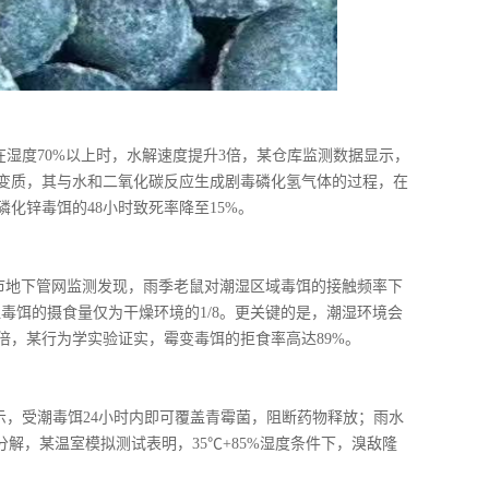
湿度70%以上时，水解速度提升3倍，某仓库监测数据显示，
潮变质，其与水和二氧化碳反应生成剧毒磷化氢气体的过程，在
化锌毒饵的48小时致死率降至15%。
某城市地下管网监测发现，雨季老鼠对潮湿区域毒饵的接触频率下
毒饵的摄食量仅为干燥环境的1/8。更关键的是，潮湿环境会
倍，某行为学实验证实，霉变毒饵的拒食率高达89%。
，受潮毒饵24小时内即可覆盖青霉菌，阻断药物释放；雨水
解，某温室模拟测试表明，35℃+85%湿度条件下，溴敌隆