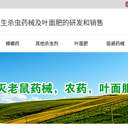
卫生杀虫药械及叶面肥的研发和销售
蟑螂药
其他杀虫剂
叶面肥
驱避药械