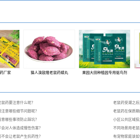
药厂家
猫人溴敌隆老鼠药蜡丸
果园大田种植园专用驱鸟剂
老鼠药要注意什么呢？
老鼠药受潮之后
需注意哪些细节问题呢？
老鼠药在保质期
留意哪些事项防止踩坑？
小区公共区域投
不会对人体造成慢性伤害？
不同场景用老鼠
药不会让老鼠产生抗药性？
有宠物家庭该如