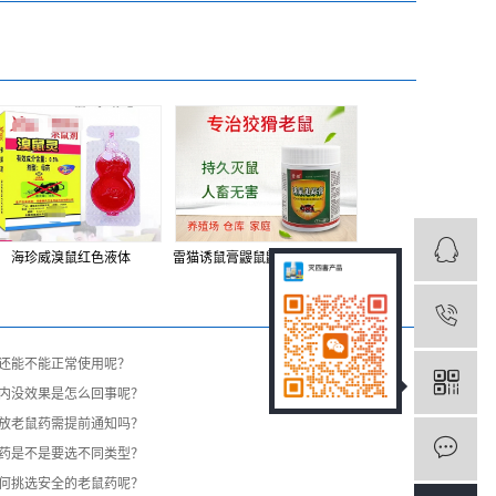
海珍威溴鼠红色液体
雷猫诱鼠膏鼹鼠鼢鼠地羊瞎耗子老鼠药
还能不能正常使用呢？
内没效果是怎么回事呢？
放老鼠药需提前通知吗？
药是不是要选不同类型？
何挑选安全的老鼠药呢？