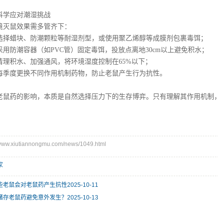
科学应对潮湿挑战
境灭鼠效果需多管齐下：
选择蜡块、防潮颗粒等耐湿剂型，或使用聚乙烯醇等成膜剂包裹毒饵；
用防潮容器（如PVC管）固定毒饵，投放点离地30cm以上避免积水；
清理积水、加强通风，将环境湿度控制在65%以下；
每季度更换不同作用机制药物，防止老鼠产生行为抗性。
老鼠药的影响，本质是自然选择压力下的生存博弈。只有理解其作用机制
w.xiutiannongmu.com/news/1049.html
家
些老鼠会对老鼠药产生抗性
2025-10-11
储存老鼠药避免意外发生？
2025-10-13