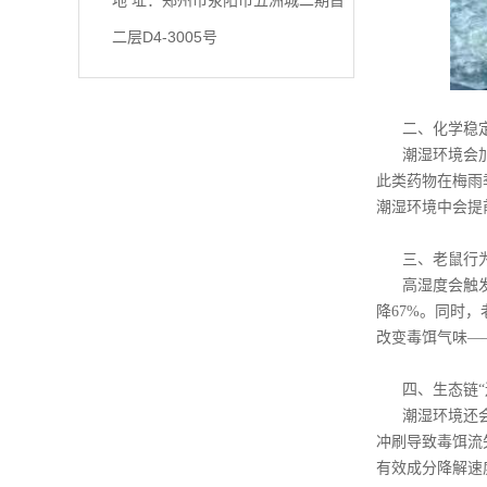
地 址：郑州市荥阳市五洲城二期首
二层D4-3005号
二、化学稳
潮湿环境会
此类药物在梅雨
潮湿环境中会提
三、老鼠行
高湿度会触
降67%。同时
改变毒饵气味—
四、生态链
潮湿环境还
冲刷导致毒饵流
有效成分降解速度