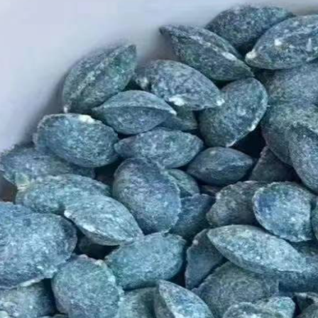
76e44a1cf48415a7b934631398ed4d878_0.file.template.tpl.php
76e44a1cf48415a7b934631398ed4d878_0.file.template.tpl.php