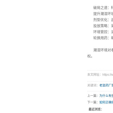
破局之道：
提升潮湿环
剂型优化：
投放策略：采
环境管控：
轮换用药：
潮湿环境对
权。
本文网址：https://ww
关键词：
老鼠药厂
上一篇：
为什么有
下一篇：
如何正确
最近浏览：