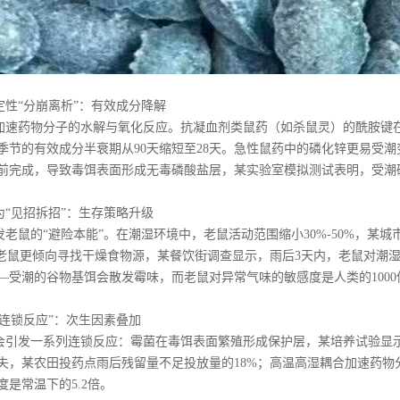
定性“分崩离析”：有效成分降解
加速药物分子的水解与氧化反应。抗凝血剂类鼠药（如杀鼠灵）的酰胺键在
季节的有效成分半衰期从90天缩短至28天。急性鼠药中的磷化锌更易受
前完成，导致毒饵表面形成无毒磷酸盐层，某实验室模拟测试表明，受潮磷
为“见招拆招”：生存策略升级
发老鼠的“避险本能”。在潮湿环境中，老鼠活动范围缩小30%-50%，
，老鼠更倾向寻找干燥食物源，某餐饮街调查显示，雨后3天内，老鼠对潮湿
—受潮的谷物基饵会散发霉味，而老鼠对异常气味的敏感度是人类的1000
“连锁反应”：次生因素叠加
会引发一系列连锁反应：霉菌在毒饵表面繁殖形成保护层，某培养试验显示
失，某农田投药点雨后残留量不足投放量的18%；高温高湿耦合加速药物分
是常温下的5.2倍。