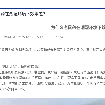
鼠药在潮湿环境下效果差？
为什么老鼠药在潮湿环境下
发布日期：
2025-10-12
作者：
点击：
1024
老鼠药
失效的“隐形杀手”。从药物成分分解到老鼠行为改变，湿度过高会
。
型“遇水即溃”：物理形态崩溃
型直接影响其抗潮能力。
老鼠药厂家
介绍，颗粒剂和块状毒饵虽设计有防
敌隆
颗粒剂在湿度85%的环境中存放72小时后，硬度下降60%，老鼠因
时，24小时内即结成硬块，老鼠摄食量减少92%。液体毒饵则可能因稀释
从85%骤降至12%。