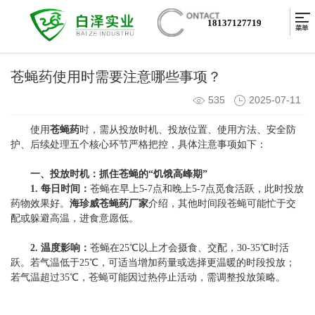
18137127719
苍蝇药使用时需要注意哪些事项？
535
2025-07-11
使用
苍蝇药
时，需从投放时机、投放位置、使用方法、安全防
护、后续处理五个核心环节严格把控，具体注意事项如下：
一、投放时机：抓住苍蝇的“饥饿高峰期”
1. 每日时间：
苍蝇在早上5-7点和晚上5-7点觅食活跃，此时投放
药物效果好。
海珍威苍蝇药厂家
介绍，其他时间段苍蝇可能忙于交
配或躲避高温，进食意愿低。
2. 温度影响：
苍蝇在25℃以上才会摄食、交配，30-35℃时活
跃。若气温低于25℃，可适当增加药量或选择更温暖的时段投放；
若气温超过35℃，苍蝇可能因过热停止活动，需调整投放策略。