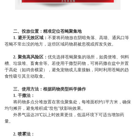
二、投放位置：精准定位苍蝇聚集地
1. 避开无效区域：
不要将药物放在阴暗角落、高墙、通风口等
苍蝇不常出没的地方，这些区域药物易被忽视或挥发失效。
2. 聚焦高风险区：
优先选择苍蝇聚集的场所，如粪便堆、饲料
槽、垃圾堆、畜禽舍等。若使用干撒型药物，可将药撒在盆中并置
于高处（如鸡舍横梁），避免宠物或儿童接触，同时利用苍蝇的趋
食性吸引其主动取食。
三、使用方法：根据药物类型科学操作
1. 干撒法：
将药物多点分堆放置在害虫聚集处，每堆面积约1平方米，确保
均匀摊开，避免堆积成“坟包”状影响效果。
外界气温达28℃以上时效果更佳，低温环境下可适当增加药
量。
2. 喷雾法：