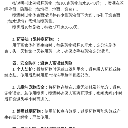
按说明书比例稀释药物（如100克药物加水20-40斤），喷洒在苍
蝇停留、隐藏处（如墙壁、地面、窗台）。
喷洒时以物体表面湿润并有少量药液留下为宜，多孔干燥表面
（如水泥墙）需增加喷药量。
喷雾后10秒见效，持效期可达30-60天。
3. 药浴法（限特定药物）：
用于畜禽体外寄生虫时，每袋药物稀释10斤水，充分洗刷体
表，头一天和第七天各用药一次，确保皮毛被药液充分浸润。
四、安全防护：避免人畜误触风险
1. 个人防护：
投放药物时佩戴口罩和手套，避免吸入药粉或接
触皮肤。使用后及时用肥皂清洗手脸等暴露部位。
2. 儿童与宠物安全：
将药物存放在儿童无法触及的地方，避免
宠物误食。若使用喷雾，喷洒时确保人畜离开现场，密闭房间1小时
后开窗通风半小时再进入。
3. 禁用过期药物：
使用前检查有效期，过期药物可能失效或产
生有毒分解物，严禁使用。