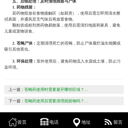
五、后续处理：及时清理残留与尸体
1. 药物残留：
若药物投放在食物接触区（如厨房），使用后需立即用清水擦
拭表面，并通风至无气味后再放置食物。
颗粒状或粉剂类药物易散落，使用后需清扫地面和家具，避免
儿童或宠物误食。
2. 苍蝇尸体：
定期清理死亡的苍蝇，防止尸体腐烂滋生细菌或
吸引其他害虫。
3. 环保处理：
室外使用后，避免药物流入水源或土壤，防止污
染环境。
上一篇：
苍蝇药使用时需要避开哪些区域？...
下一篇：
苍蝇药使用后需要清理残留物吗？...
首页
电话
地址
留言