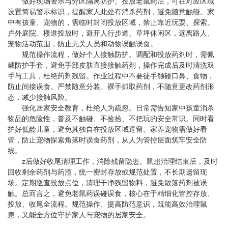
做好现场警示与分区隔离防护。投放老鼠药后，可在对应区域
设置简易警示标识，提醒家人此处有消杀药剂，避免随意触碰。家
中有孩童、宠物的，需临时封闭投放区域，禁止靠近玩耍、探索。
户外庭院、楼道投放时，避开人行步道、草坪休闲区，远离路人、
宠物活动范围，防止无关人员和动物误触误食。
规范操作流程，做好个人接触防护。调配和投放药剂时，需佩
戴防护手套，避免手部皮肤直接接触药剂，操作完成后及时清洗双
手与工具，杜绝药剂残留。作业过程中不要徒手触碰口鼻、食物，
防止间接误食。严禁随意分装、裸手抓取药剂，不随意更改药剂形
态，减少接触风险。
强化居家安全教育，杜绝人为疏忽。日常需告知家中孩童消杀
物品的危险性，普及不触碰、不捡拾、不把玩的安全常识。同时看
护好低龄儿童，避免其独自在投放区域逗留。家养宠物需做好看
管，防止宠物探索角落时误食药剂，从人为管控层面筑牢安全防
线。
z后做好收尾清理工作，消除残留隐患。鼠患治理结束后，及时
回收剩余药剂与药渣，统一密封存放或规范处置，不长期遗留现
场。定期巡查投放点位，清理干净残留物料，避免散落药剂被误
触。总而言之，避免老鼠药误碰误食，核心在于精细化管控存放、
投放、收尾全流程。规范操作、提高防范意识，既能高效治理鼠
患，又能全方位守护家人与宠物的居家安全。