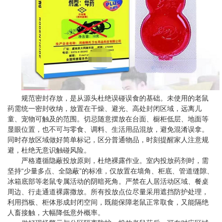
规范密封存放，是从源头杜绝误碰误食的基础。未使用的老鼠
药需统一密封收纳，放置在干燥、避光、高处封闭区域，远离儿
童、宠物可触及的范围。切忌随意摆放在台面、橱柜低层、地面等
显眼位置，也不可与零食、调料、生活用品混放，避免混淆误拿。
同时存放区域做好简单标记，区分普通物品，时刻提醒家人注意规
避，杜绝无意识触碰风险。
严格遵循隐蔽投放原则，杜绝裸露作业。室内投放药剂时，需
坚持“少量多点、全隐蔽”的标准，仅放置在墙角、柜底、管道缝隙、
冰箱底部等老鼠专属活动的阴暗死角。严禁在人居活动区域、餐桌
周边、行走通道裸露撒放。所有投放点位尽量采用遮挡防护处理，
利用挡板、柜体形成封闭空间，既能保障老鼠正常取食，又能隔绝
人畜接触，大幅降低意外概率。