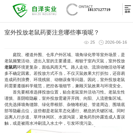
18137127719
室外投放老鼠药要注意哪些事项呢？
25
2026-06-16
庭院、楼道外围、仓库户外区域、墙角绿化带等室外场景，是
老鼠频繁活动、进出入室的主要通道。相较于室内灭鼠，室外投放
老鼠药
环境更复杂，面临风雨天气、路人走动、流浪动物活动等诸
多不确定因素。若投放方式不当，不仅灭鼠效果大打折扣，还容易
造成药剂浪费、环境残留、动物误食等问题。因此，室外投放老鼠
药需要遵循科学规范，把控各项细节，兼顾灭鼠效果与环境安全。
首先要精准选择投放位置，贴合老鼠室外活动习性。老鼠生性
谨慎、喜阴暗隐蔽，室外投放需避开开阔、向阳、人流密集区域。
优先选择墙角缝隙、绿化带根部、杂物堆积处、管道周边、围墙底
部等隐蔽点位，这些都是老鼠常态化通行、栖息的关键区域。同时
远离人行步道、草坪休闲区、水源沟渠，避免药剂外露造成人畜误
触，或是被雨水冲刷流入水土中，引发环境污染。