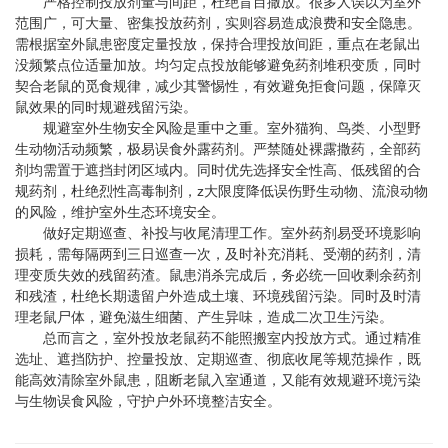
严格控制投放剂量与间距，杜绝盲目撒放。很多人误以为室外
范围广，可大量、密集投放药剂，实则容易造成浪费和安全隐患。
需根据室外鼠患密度定量投放，保持合理投放间距，重点在老鼠出
没频繁点位适量加放。均匀定点投放能够避免药剂堆积变质，同时
契合老鼠的觅食规律，减少其警惕性，有效避免拒食问题，保障灭
鼠效果的同时规避残留污染。
规避室外生物安全风险是重中之重。室外猫狗、鸟类、小型野
生动物活动频繁，极易误食外露药剂。严禁随处裸露撒药，全部药
剂均需置于遮挡封闭区域内。同时优先选择安全性高、低残留的合
规药剂，杜绝烈性高毒制剂，z大限度降低误伤野生动物、流浪动物
的风险，维护室外生态环境安全。
做好定期巡查、补投与收尾清理工作。室外药剂易受环境影响
损耗，需每隔两到三日巡查一次，及时补充消耗、受潮的药剂，清
理变质失效的残留药渣。鼠患消杀完成后，务必统一回收剩余药剂
和残渣，杜绝长期遗留户外造成土壤、环境残留污染。同时及时清
理老鼠尸体，避免滋生细菌、产生异味，造成二次卫生污染。
总而言之，室外投放老鼠药不能照搬室内投放方式。通过精准
选址、遮挡防护、控量投放、定期巡查、彻底收尾等规范操作，既
能高效清除室外鼠患，阻断老鼠入室通道，又能有效规避环境污染
与生物误食风险，守护户外环境整洁安全。